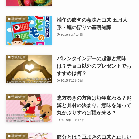
端午の節句の意味と由来 五月人
季節の行事
形・鯉のぼりの基礎知識
2016年3月14日
バレンタインデーの起源と意味
季節の行事
は？チョコ以外のプレゼントでお
すすめは何？
2015年12月9日
恵方巻きの方角は毎年変わる？起
季節の行事
源と具材の決まり、意味を知って
丸かぶりすれば福が来る？！
2015年11月16日
節分とは？豆まきの由来と正しい
季節の行事