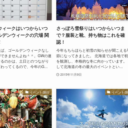
ウィークはいつからいつ
さっぽろ雪祭りはいつからいつま
ルデンウィークの穴場 関
で？服装と靴、持ち物はこれを確
！
認！
えば、ゴールデンウィークなし
今年もちらほらと初雪の知らせが聞こえる
ができませんよね＾＾。GWの連
節になってきました。 北海道では各地で
なるのかは、土日とのつながり
を観測し、本格的な冬に向かっています。
わってくるので、今年のG...
して北海道の冬の最大のイベントとい...
2015年11月9日
イベント/旅行
イベント/