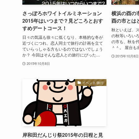
さっぽろホワイトイルミネーション
横浜の酉の市
2015年はいつまで？見どころとおす
酉の市とは
すめデートコース！
秋といえば、
の秋等いろいろ
日々の気温も徐々に低くなり、本格的な冬が
の市も、秋を
近づくにつれ、恋人同士で旅行の計画を立て
＾＾。 屋台も
ていらっしゃる方もいるのではないでしょう
か？ 今回はそんな恋人との旅行にぴった...
2015年10月8日
2015年10月8日
イベント/旅行
岸和田だんじり祭2015年の日程と見