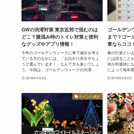
GWの渋滞対策 東京近郊で混むのは
ゴールデン
どこ？激混み時のトイレ対策と便利
まで？ゴー
なグッズやアプリ情報！
東ならココ
今年のゴールデンウィークに車で遠出を考え
春の行楽とい
ている方のなかには、「お出かけ先を今ちょ
には語ること
うど選んでいます！」なんて方も多いでしょ
休が何連休に
う。今回は、ゴールデンウィークの渋滞...
によって毎年変
2016年4月4日
2016年4月4日
イベント/旅行