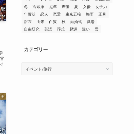
冬
冷蔵庫
厄年
声優
夏
女優
女子力
年賀状
恋人
恋愛
東京五輪
梅雨
正月
浴衣
由来
白髪
秋
結婚式
職場
自由研究
英語
葬式
起源
違い
雪
カテゴリー
季
初雪
 そ
カ
テ
ゴ
リ
ー
旅行