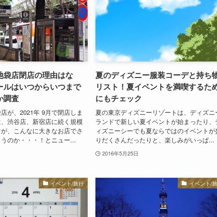
池袋店閉店の理由はな
夏のディズニー服装コーデと持ち
ールはいつからいつまで
リスト！夏イベントを満喫するた
か調査
にもチェック
店が、2021年 9月で閉店しま
夏の東京ディズニーリゾートは、ディズニ
は、渋谷店、新宿店に続く規模
ランドで新しい夏イベントが始まったり、
すが、こんなに大きなお店でさ
ィズニーシーでも夏ならではのイベントが
うのか・・・！とニュー...
りだくさんだったりと、楽しみがいっぱ...
2016年5月25日
イベント/旅行
イベント/