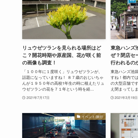
リュウゼツランを見られる場所はど
東急ハンズ
こ？開花時期や原産国、花が咲く前
ぜ？閉店セ
の画像も調査！
行われるの
「１００年に１度咲く」リュウゼツランが、
東急ハンズ池袋
話題になっていますね！ ８７歳のおじいちゃ
すね！都内で
んが１９５０年の高校1年生の時に植えたリュ
の大型店舗で
ウゼツランの花を７１年という時を経...
え閉まってしま
2021年7月17日
2021年3月19日
イベント/旅行