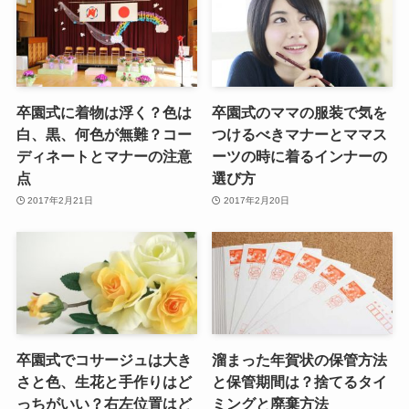
卒園式に着物は浮く？色は
卒園式のママの服装で気を
白、黒、何色が無難？コー
つけるべきマナーとママス
ディネートとマナーの注意
ーツの時に着るインナーの
点
選び方
2017年2月21日
2017年2月20日
卒園式でコサージュは大き
溜まった年賀状の保管方法
さと色、生花と手作りはど
と保管期間は？捨てるタイ
っちがいい？右左位置はど
ミングと廃棄方法