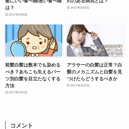
髪にいい食べ物/悪い食べ物
れのある病気とは？
は？
2017年5月5日
2017年5月6日
前髪白髪は数本でも染める
アラサーの白髪は正常？白
べき？あちこち生えるパー
髪のメカニズムと白髪を見
ツ別白髪を目立たなくする
つけたらどうするべきか
方法
2017年3月2日
2017年5月4日
コメント