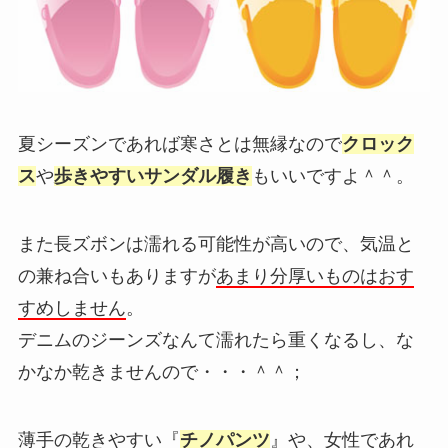
夏シーズンであれば寒さとは無縁なので
クロック
ス
や
歩きやすいサンダル履き
もいいですよ＾＾。
また長ズボンは濡れる可能性が高いので、気温と
の兼ね合いもありますが
あまり分厚いものはおす
すめしません
。
デニムのジーンズなんて濡れたら重くなるし、な
かなか乾きませんので・・・＾＾；
薄手の乾きやすい『
チノパンツ
』や、女性であれ