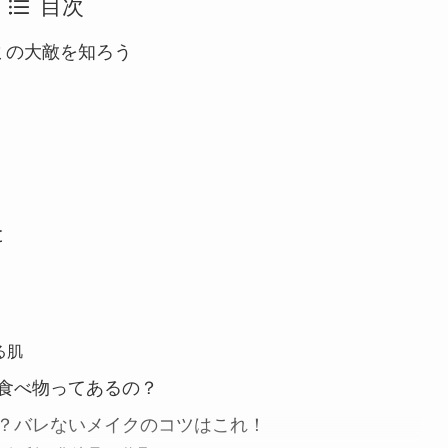
目次
ミの大敵を知ろう
と
る肌
食べ物ってあるの？
？バレないメイクのコツはこれ！