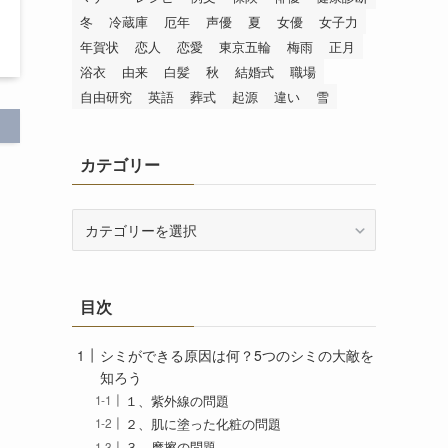
冬
冷蔵庫
厄年
声優
夏
女優
女子力
年賀状
恋人
恋愛
東京五輪
梅雨
正月
浴衣
由来
白髪
秋
結婚式
職場
自由研究
英語
葬式
起源
違い
雪
カテゴリー
カ
テ
ゴ
リ
目次
ー
シミができる原因は何？5つのシミの大敵を
知ろう
１、紫外線の問題
２、肌に塗った化粧の問題
３、摩擦の問題