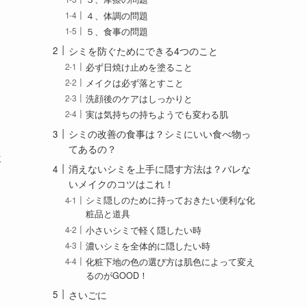
４、体調の問題
５、食事の問題
シミを防ぐためにできる4つのこと
必ず日焼け止めを塗ること
メイクは必ず落とすこと
洗顔後のケアはしっかりと
実は気持ちの持ちようでも変わる肌
シミの改善の食事は？シミにいい食べ物っ
てあるの？
後
消えないシミを上手に隠す方法は？バレな
いメイクのコツはこれ！
シミ隠しのために持っておきたい便利な化
粧品と道具
小さいシミで軽く隠したい時
濃いシミを全体的に隠したい時
化粧下地の色の選び方は肌色によって変え
るのがGOOD！
さいごに