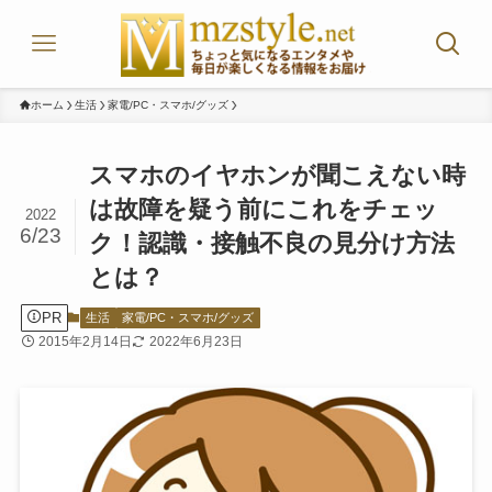
ホーム
生活
家電/PC・スマホ/グッズ
スマホのイヤホンが聞こえない時
は故障を疑う前にこれをチェッ
2022
6/23
ク！認識・接触不良の見分け方法
とは？
PR
生活
家電/PC・スマホ/グッズ
2015年2月14日
2022年6月23日