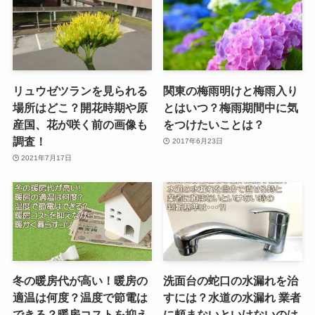
リュウゼツランを見られる
関東の梅雨明けと梅雨入り
場所はどこ？開花時期や原
とはいつ？梅雨期間中に気
産国、花が咲く前の画像も
をつけたいことは？
調査！
2017年6月23日
2021年7月17日
冬の暖房代が高い！暖房の
洗面台の蛇口の水漏れを治
適温は何度？温度で節電は
すには？水道の水漏れ 業者
できる？暖房コストを抑え
に頼まないといけないのは