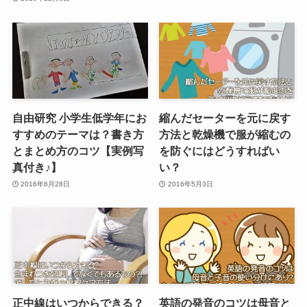
自由研究 小学生低学年にお
縮んだセーターを元に戻す
すすめのテーマは？書き方
方法と乾燥機で服が縮むの
とまとめ方のコツ【実例写
を防ぐにはどうすればい
真付き♪】
い？
2016年6月28日
2016年5月3日
正中線はいつからできる？
英語の発音のコツは母音と