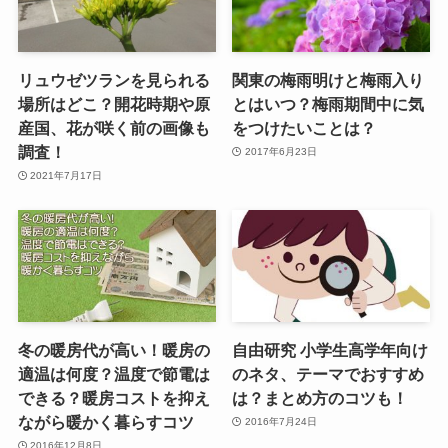
リュウゼツランを見られる
関東の梅雨明けと梅雨入り
場所はどこ？開花時期や原
とはいつ？梅雨期間中に気
産国、花が咲く前の画像も
をつけたいことは？
調査！
2017年6月23日
2021年7月17日
冬の暖房代が高い！暖房の
自由研究 小学生高学年向け
適温は何度？温度で節電は
のネタ、テーマでおすすめ
できる？暖房コストを抑え
は？まとめ方のコツも！
ながら暖かく暮らすコツ
2016年7月24日
2016年12月8日