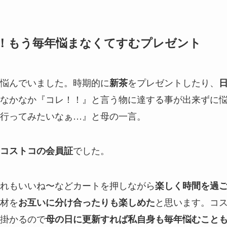
！もう毎年悩まなくてすむプレゼント
悩んでいました。時期的に
をプレゼントしたり、
新茶
なかなか『コレ！！』と言う物に達する事が出来ずに
行ってみたいなぁ…』と母の一言。
でした。
コストコの会員証
れもいいね〜などカートを押しながら
楽しく時間を過
材を
と思います。コ
お互いに分け合ったりも楽しめた
掛かるので
母の日に更新すれば私自身も毎年悩むこと