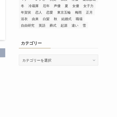
冬
冷蔵庫
厄年
声優
夏
女優
女子力
年賀状
恋人
恋愛
東京五輪
梅雨
正月
浴衣
由来
白髪
秋
結婚式
職場
自由研究
英語
葬式
起源
違い
雪
カテゴリー
カ
テ
ゴ
リ
ー