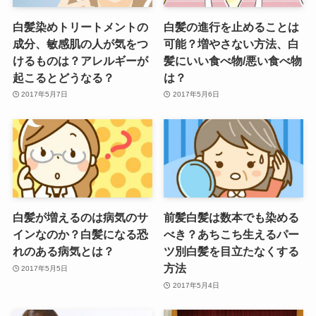
白髪染めトリートメントの
白髪の進行を止めることは
成分、敏感肌の人が気をつ
可能？増やさない方法、白
けるものは？アレルギーが
髪にいい食べ物/悪い食べ物
起こるとどうなる？
は？
2017年5月7日
2017年5月6日
白髪が増えるのは病気のサ
前髪白髪は数本でも染める
インなのか？白髪になる恐
べき？あちこち生えるパー
れのある病気とは？
ツ別白髪を目立たなくする
方法
2017年5月5日
2017年5月4日