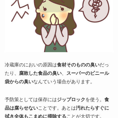
冷蔵庫のにおいの原因は
食材そのものの臭い
だっ
たり、
腐敗した食品の臭い
、
スーパーのビニール
袋からの臭い
なんていう場合があります。
予防策としては保存には
ジップロック
を使う。
食
品は腐らせない
ことです。あとは
汚れたらすぐに
拭き全体もこまめに掃除する
ことが大切です。